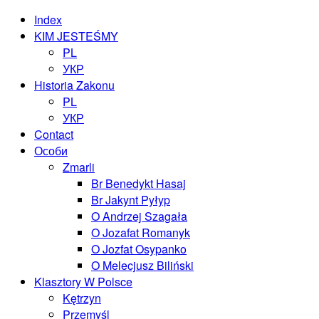
Index
KIM JESTEŚMY
PL
УКР
Historia Zakonu
PL
УКР
Contact
Особи
Zmarli
Br Benedykt Hasaj
Br Jakynt Pyłyp
O Andrzej Szagała
O Jozafat Romanyk
O Jozfat Osypanko
O Melecjusz Biliński
Klasztory W Polsce
Kętrzyn
Przemyśl