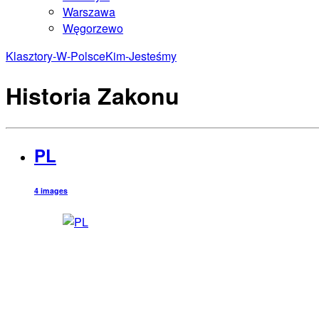
Warszawa
Węgorzewo
Klasztory-W-Polsce
Kim-Jesteśmy
Historia Zakonu
PL
4 images